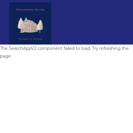
The SearchAppV2 component failed to load. Try refreshing the
Startseite
page.
Unsere Suiten
▾
Lage
Kontaktieren Sie uns